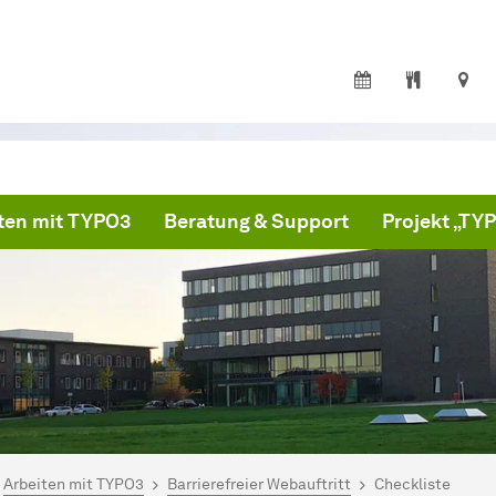
ten mit TYPO3
Beratung & Support
Projekt „T
ind hier:
mo und Dokumentation
Arbeiten mit TYPO3
Barrierefreier Webauftritt
Checkliste