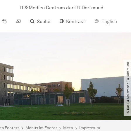
IT & Medien Centrum der TU Dortmund
Suche
Kontrast
English
© Saskia Molewicz ​/​ TU Dortmund
es Footers
Menüs im Footer
Meta
Impressum